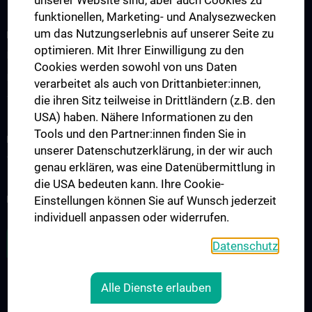
unserer Website sind, aber auch Cookies zu
funktionellen, Marketing- und Analysezwecken
um das Nutzungserlebnis auf unserer Seite zu
KLINISCHER BEREICH
optimieren. Mit Ihrer Einwilligung zu den
Interdisziplinäre Amyloidose Ambulanz
Cookies werden sowohl von uns Daten
Interdisziplinäre Boards
verarbeitet als auch von Drittanbieter:innen,
die ihren Sitz teilweise in Drittländern (z.B. den
Tumorboards
USA) haben. Nähere Informationen zu den
Tools und den Partner:innen finden Sie in
FORSCHUNG
unserer Datenschutzerklärung, in der wir auch
Young CCMSD
genau erklären, was eine Datenübermittlung in
die USA bedeuten kann. Ihre Cookie-
Einstellungen können Sie auf Wunsch jederzeit
NEWSLETTER
individuell anpassen oder widerrufen.
ZU DEN OFFENEN STELLEN
Datenschutz
Alle Dienste erlauben
LEGAL