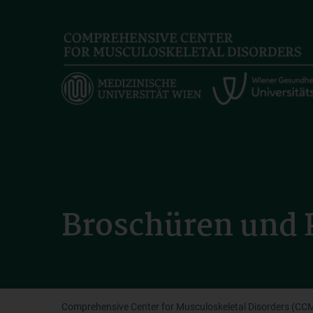
Skip
to
main
content
Broschüren und 
Comprehensive Center for Musculoskeletal Disorders (CC