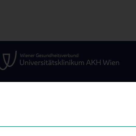
ÜR
KLINISCHER BEREICH
FORSCHUNG
Interdisziplinäre Amyloidose
Young CCMSD
Ambulanz
Termine
Interdisziplinäre Boards